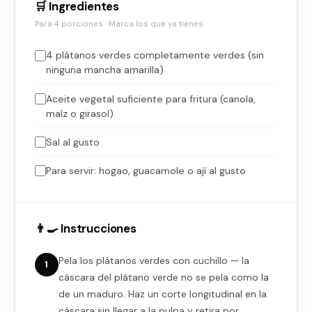
🛒 Ingredientes
Para 4 porciones · Marca los que ya tienes
4 plátanos verdes completamente verdes (sin
ninguna mancha amarilla)
Aceite vegetal suficiente para fritura (canola,
maíz o girasol)
Sal al gusto
Para servir: hogao, guacamole o ají al gusto
👨‍🍳 Instrucciones
Pela los plátanos verdes con cuchillo — la
1
cáscara del plátano verde no se pela como la
de un maduro. Haz un corte longitudinal en la
cáscara sin llegar a la pulpa y retira por