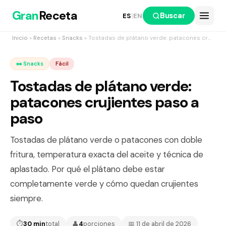
Gran
Receta
Buscar
ES
|
EN
Inicio
»
Recetas
»
Snacks
» Tostadas de plátano verde: patacones crujientes paso a paso
🥜 Snacks
Fácil
Tostadas de plátano verde:
patacones crujientes paso a
paso
Tostadas de plátano verde o patacones con doble
fritura, temperatura exacta del aceite y técnica de
aplastado. Por qué el plátano debe estar
completamente verde y cómo quedan crujientes
siempre.
⏱
30 min
total
👤
4
porciones
📅 11 de abril de 2026