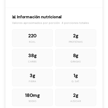
📊 Información nutricional
Valores aproximados por porción · 4 porciones totales
220
2g
KCAL
PROTEÍNAS
38g
8g
CARBS
GRASAS
3g
1g
FIBRA
G. SAT.
180mg
2g
SODIO
AZÚCAR