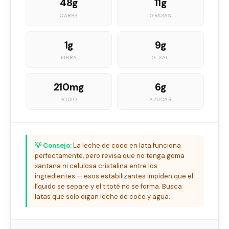
48g
11g
CARBS
GRASAS
1g
9g
FIBRA
G. SAT.
210mg
6g
SODIO
AZÚCAR
💡 Consejo:
La leche de coco en lata funciona
perfectamente, pero revisa que no tenga goma
xantana ni celulosa cristalina entre los
ingredientes — esos estabilizantes impiden que el
líquido se separe y el titoté no se forma. Busca
latas que solo digan leche de coco y agua.