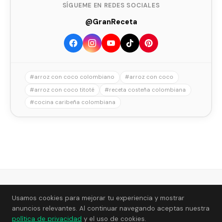
SÍGUEME EN REDES SOCIALES
@GranReceta
#arroz con coco colombiano
#arroz con coco
#arroz con coco titoté
#receta costeña colombiana
#cocina caribeña colombiana
Gran
Receta
Recetas
Acerca de
Privacidad
Cookies
Usamos cookies para mejorar tu experiencia y mostrar
anuncios relevantes. Al continuar navegando aceptas nuestra
política de privacidad
y el uso de cookies.