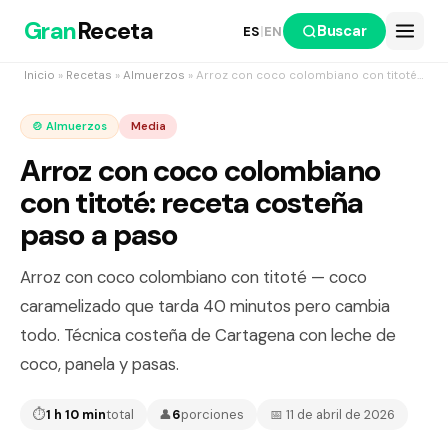
Gran
Receta
Buscar
ES
|
EN
Inicio
»
Recetas
»
Almuerzos
» Arroz con coco colombiano con titoté: receta costeña paso a paso
🍲 Almuerzos
Media
Arroz con coco colombiano
con titoté: receta costeña
paso a paso
Arroz con coco colombiano con titoté — coco
caramelizado que tarda 40 minutos pero cambia
todo. Técnica costeña de Cartagena con leche de
coco, panela y pasas.
⏱
1 h 10 min
total
👤
6
porciones
📅 11 de abril de 2026