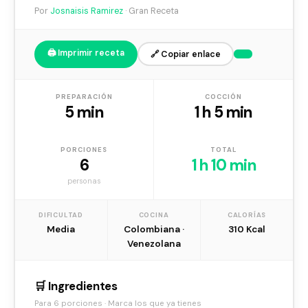
Por
Josnaisis Ramirez
· Gran Receta
🖨️ Imprimir receta
🔗 Copiar enlace
PREPARACIÓN
COCCIÓN
5 min
1 h 5 min
PORCIONES
TOTAL
6
1 h 10 min
personas
DIFICULTAD
COCINA
CALORÍAS
Media
Colombiana ·
310 Kcal
Venezolana
🛒 Ingredientes
Para 6 porciones · Marca los que ya tienes